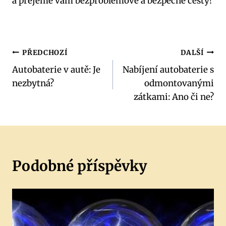
a přejeme vám bezproblémové a bezpečné cesty!
Navigace
PŘEDCHOZÍ
DALŠÍ
Autobaterie v autě: Je
Nabíjení autobaterie s
pro
nezbytná?
odmontovanými
příspěvek
zátkami: Ano či ne?
Podobné příspěvky