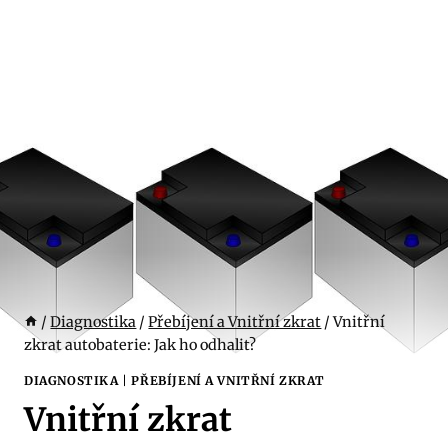
/
Diagnostika
/
Přebíjení a Vnitřní zkrat
/
Vnitřní
zkrat autobaterie: Jak ho odhalit?
DIAGNOSTIKA
|
PŘEBÍJENÍ A VNITŘNÍ ZKRAT
Vnitřní zkrat