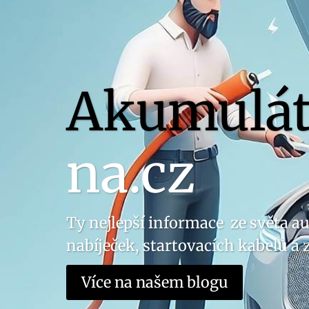
Akumulát
na.cz
Ty nejlepší informace ze světa au
nabíječek, startovacích kabelů a 
Více na našem blogu