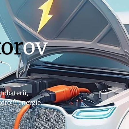
or
ov
tobaterií,
zdrojů energie.