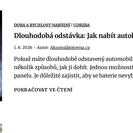
o
b
a
DOBA A RYCHLOST NABÍJENÍ
|
UDRZBA
t
Dlouhodobá odstávka: Jak nabít auto
e
r
1. 8. 2026
•
Autor:
Akumulátorovna.cz
i
Pokud máte dlouhodobě odstavený automobil a 
e
několik způsobů, jak ji dobít. Jednou možnost
m
panelu. Je důležité zajistit, aby se baterie nevy
á
j
D
POKRAČOVAT VE ČTENÍ
e
l
n
o
1
u
2
h
.
o