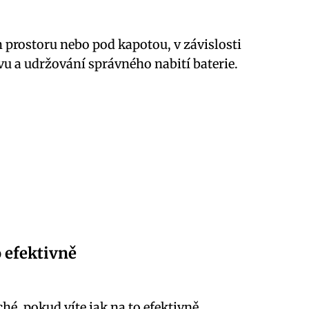
prostoru nebo pod kapotou, v závislosti
vu a udržování správného nabití baterie.
o efektivně
é, pokud víte jak na to efektivně.