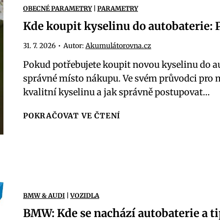
3
OBECNÉ PARAMETRY
|
PARAMETRY
d
V
Kde koupit kyselinu do autobaterie:
o
:
b
C
31. 7. 2026
•
Autor:
Akumulátorovna.cz
á
o
Pokud potřebujete koupit novou kyselinu do au
o
t
správné místo nákupu. Ve svém průvodci pro 
d
o
kvalitní kyselinu a jak správně postupovat…
s
z
t
n
K
POKRAČOVAT VE ČTENÍ
á
a
d
v
m
e
k
e
k
a
n
o
:
á
u
J
?
BMW & AUDI
|
VOZIDLA
p
a
BMW: Kde se nachází autobaterie a ti
i
k