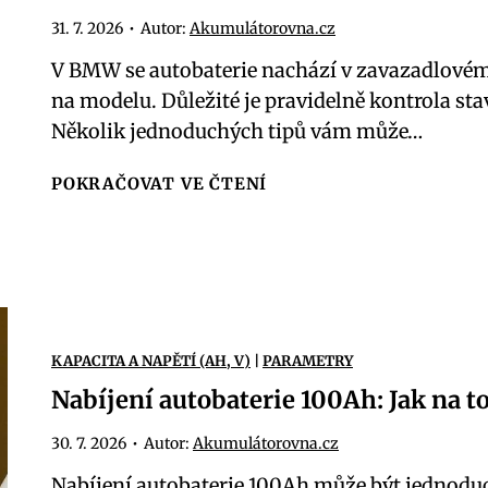
t
n
31. 7. 2026
•
Autor:
Akumulátorovna.cz
k
a
V BMW se autobaterie nachází v zavazadlovém 
y
b
na modelu. Důležité je pravidelně kontrola sta
s
í
Několik jednoduchých tipů vám může…
e
t
l
a
B
POKRAČOVAT VE ČTENÍ
i
u
M
n
t
W
u
o
:
d
b
K
o
a
d
a
t
KAPACITA A NAPĚTÍ (AH, V)
|
PARAMETRY
e
u
e
Nabíjení autobaterie 100Ah: Jak na t
s
t
r
e
o
30. 7. 2026
•
Autor:
Akumulátorovna.cz
i
n
b
i
Nabíjení autobaterie 100Ah může být jednoduch
a