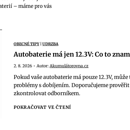
baterií – máme pro vás
OBECNÉ TIPY
|
UDRZBA
Autobaterie má jen 12.3V: Co to zna
2. 8. 2026
•
Autor:
Akumulátorovna.cz
Pokud vaše autobaterie má pouze 12.3V, může 
problémy s dobíjením. Doporučujeme prověřit s
zkontrolovat odborníkem.
A
POKRAČOVAT VE ČTENÍ
u
t