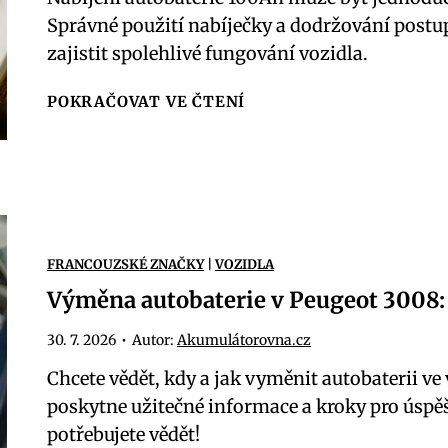
a
p
Správné použití nabíječky a dodržování postup
c
t
r
zajistit spolehlivé fungování vozidla.
h
e
o
á
r
N
POKRAČOVAT VE ČTENÍ
o
z
i
a
b
í
e
b
n
a
:
í
o
u
P
j
v
t
r
e
e
o
ů
FRANCOUZSKÉ ZNAČKY
|
VOZIDLA
n
n
b
v
Výměna autobaterie v Peugeot 3008: 
í
í
a
o
a
?
t
30. 7. 2026
•
Autor:
Akumulátorovna.cz
d
u
e
c
Chcete vědět, kdy a jak vyměnit autobaterii 
t
r
e
poskytne užitečné informace a kroky pro úspěšn
o
i
p
potřebujete vědět!
b
e