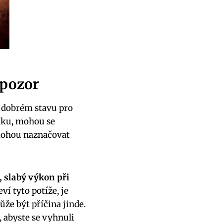
 pozor
dobrém ⁣stavu⁣ pro
ádku, mohou se
y mohou naznačovat
 slabý výkon při
ví tyto potíže, je‌
ůže být⁣ příčina jinde.
, abyste se vyhnuli