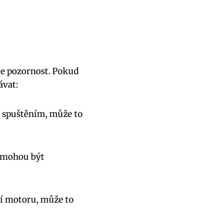
uje pozornost. Pokud
ávat:
d spuštěním, může ⁢to
,⁢ mohou být
ní motoru, může to​