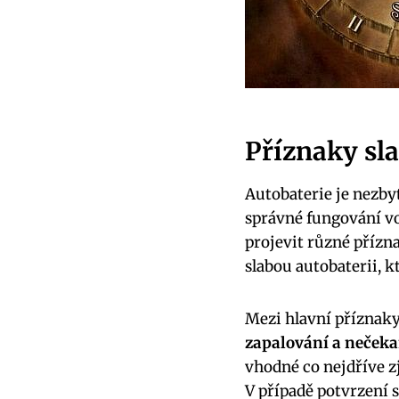
Příznaky ‌sl
Autobaterie je nezby
správné fungování ‌vo
projevit různé příznak
slabou autobaterii, kt
Mezi hlavní příznaky
zapalování a nečeka
vhodné co nejdříve zji
V případě potvrzení ​