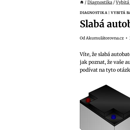
/
Diagnostika
/
Vybitá
DIAGNOSTIKA
|
VYBITÁ B
Slabá autob
Od
Akumulátorovna.cz
Víte, že slabá autoba
jak poznat, že ​vaše 
podívat na ⁢tyto otáz