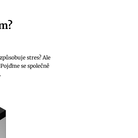
ím?
 způsobuje stres? Ale
í? Pojďme se společně
.