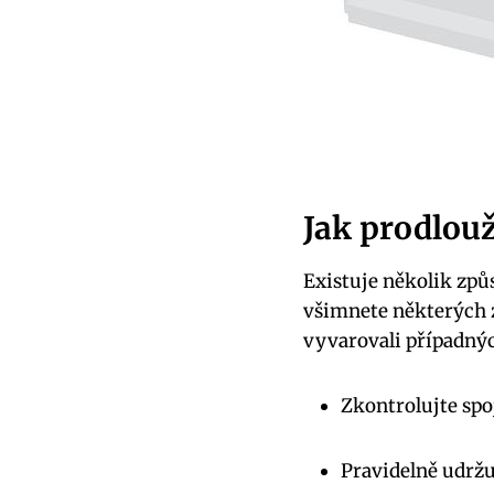
Jak prodlouž
Existuje ⁤několik způ
všimnete‍ některých z
vyvarovali případných
Zkontrolujte spoj
Pravidelně udržuj