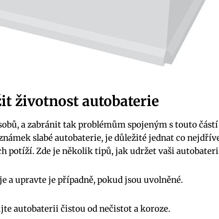
it životnost autobaterie
sobů, a zabránit tak problémům‍ spojeným s touto⁢ částí
námek slabé autobaterie, je důležité jednat ⁣co nejdříve
 potíží. ​Zde je několik tipů, jak udržet vaši autobateri
e ‍a upravte je případně, pokud jsou uvolněné.
te autobaterii čistou od nečistot a koroze.