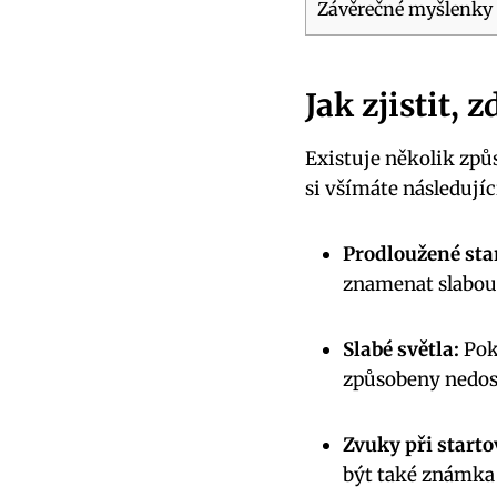
Závěrečné myšlenky
Jak zjistit, z
Existuje ‍několik zp
si všímáte následujíc
Prodloužené sta
‌znamenat‍ slabou
Slabé světla:
Poku
‌způsobeny nedos
Zvuky při starto
být také známka 