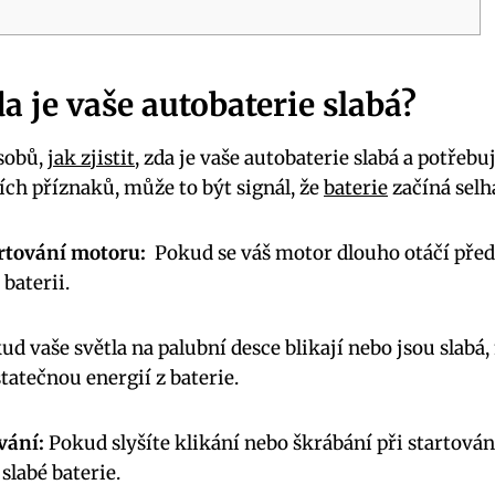
da je vaše⁣ autobaterie ⁤slabá?
ůsobů,
jak zjistit
, zda⁤ je vaše autobaterie slabá a potřeb
ích příznaků,​ může to⁢ být signál, že
baterie
začíná⁤ selh
rtování motoru:
‌ Pokud se váš⁤ motor dlouho otáčí pře
 baterii.
d vaše světla na palubní desce blikají nebo jsou​ slabá
tatečnou energií z baterie.
vání:
Pokud slyšíte klikání nebo ⁣škrábání při startová
slabé baterie.