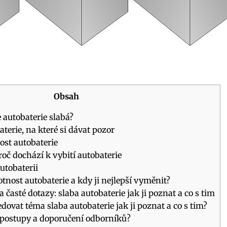
Obsah
e⁣ autobaterie ⁤slabá?
aterie, na které si dávat pozor
ost autobaterie
oč ‍dochází⁣ k vybití autobaterie
autobaterii
otnost autobaterie a kdy ji nejlepší vyměnit?
časté dotazy: slaba autobaterie jak ji poznat a co s tim
ledovat téma slaba autobaterie jak ji poznat a co s tim?
í postupy a doporučení odborníků?