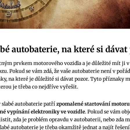
abé autobaterie, na které si dávat
tným prvkem motorového vozidla a je důležité mít ji v 
zu. Pokud se⁢ vám zdá, ​že vaše autobaterie není v poř
y,​ na které je důležité⁣ si‌ dávat ‍pozor. Tyto⁣ příznak
erou je třeba co ‌nejdříve vyřešit.
 slabé autobaterie patří
zpomalené⁢ startování motoru,
né vypínání elektroniky ve vozidle
. Pokud se vám​ obje
stit, zda​ je problém ⁤opravdu v autobaterii, nebo zda m
slabé autobaterie je třeba okamžitě jednat a najít řešení