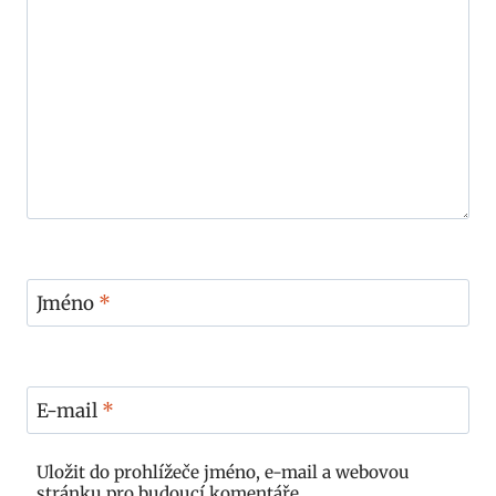
Jméno
*
E-mail
*
Uložit do prohlížeče jméno, e-mail a webovou
stránku pro budoucí komentáře.