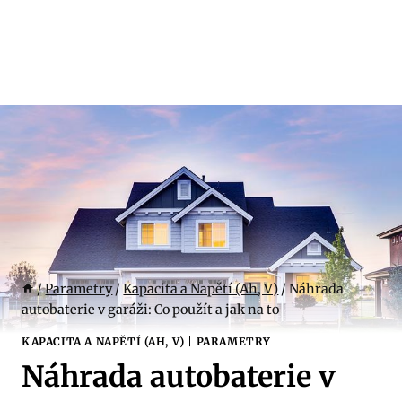
/
Parametry
/
Kapacita a Napětí (Ah, V)
/
Náhrada
autobaterie v garáži: Co použít a jak na to
KAPACITA A NAPĚTÍ (AH, V)
|
PARAMETRY
Náhrada autobaterie v