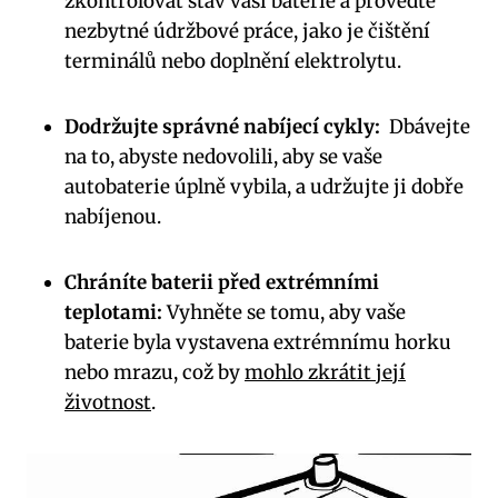
zkontrolovat stav vaší baterie a proveďte
nezbytné‍ údržbové práce, ⁤jako je čištění
terminálů ‍nebo doplnění elektrolytu.
Dodržujte správné nabíjecí cykly:
‍ Dbávejte
na to, ‌abyste nedovolili, aby se vaše
autobaterie úplně ⁣vybila, a udržujte ji dobře⁣
nabíjenou.
Chráníte baterii před extrémními
teplotami:
Vyhněte se tomu, aby vaše
⁣baterie byla ⁤vystavena ‍extrémnímu horku
nebo mrazu, což‍ by‌
mohlo zkrátit její
životnost
.