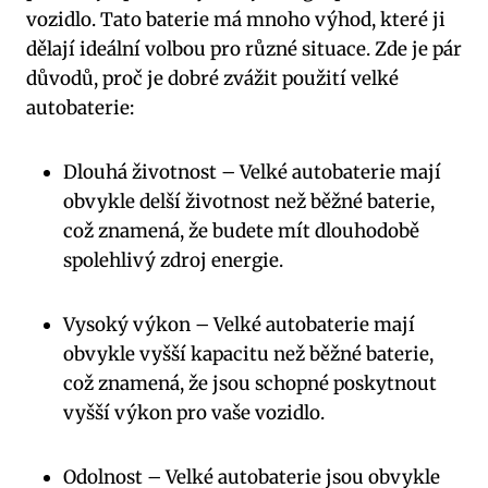
vozidlo. ⁢Tato baterie má mnoho výhod, ‌které ⁤ji
dělají‍ ideální volbou pro⁣ různé​ situace. ⁣Zde je pár
⁢důvodů, proč je dobré zvážit použití⁢ velké⁤
autobaterie:
Dlouhá životnost – Velké autobaterie mají
⁢obvykle​ delší životnost⁣ než běžné ​baterie,
což znamená, že budete mít dlouhodobě
‌spolehlivý ⁣zdroj energie.
Vysoký výkon – Velké autobaterie mají⁤
obvykle vyšší kapacitu než běžné baterie,​
což znamená, že⁣ jsou schopné⁤ poskytnout​
vyšší výkon⁣ pro⁢ vaše vozidlo.
Odolnost – ‍Velké ⁣autobaterie jsou obvykle