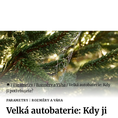
/
Parametry
/
Rozměry a Váha
/
Velká autobaterie: Kdy
ji potřebujete?
PARAMETRY
|
ROZMĚRY A VÁHA
Velká autobaterie: Kdy ji