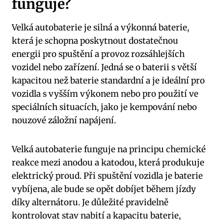
funguje?
Velká autobaterie je‌ silná a výkonná baterie,
která ‍je ​schopna poskytnout dostatečnou⁣
energii pro spuštění ​a⁢ provoz​ rozsáhlejších
vozidel nebo⁤ zařízení. Jedná se o ⁢baterii s větší
kapacitou než baterie ⁢standardní ⁤a je ideální ⁤pro
vozidla s vyšším ⁢výkonem ⁢nebo⁤ pro použití ve
speciálních situacích, jako je ‍kempování nebo
nouzové záložní napájení.
Velká autobaterie ​funguje na principu chemické
reakce mezi ⁢anodou⁤ a⁤ katodou, která produkuje‌
elektrický proud.⁣ Při spuštění vozidla je baterie
⁢vybíjena, ale bude se opět dobíjet během‌ jízdy
díky alternátoru. Je ⁤důležité pravidelně
kontrolovat ⁤stav‍ nabití a kapacitu baterie,