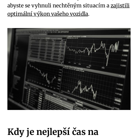
abyste se vyhnuli nechtěným situacím a
zajistili
optimální výkon vašeho vozidla
.
Kdy je‍ nejlepší čas ⁣na