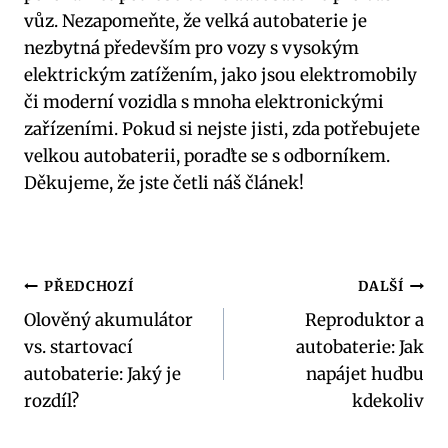
vůz. Nezapomeňte, že velká autobaterie⁢ je⁤
nezbytná především‍ pro vozy s‍ vysokým⁢
elektrickým ‌zatížením, jako jsou elektromobily⁣
či moderní ​vozidla s mnoha elektronickými
zařízeními. Pokud​ si nejste⁢ jisti, zda potřebujete
velkou autobaterii, poraďte se s odborníkem.
Děkujeme, že ‌jste četli náš článek!
Navigace
PŘEDCHOZÍ
DALŠÍ
Olověný akumulátor
Reproduktor a
pro
vs. startovací
autobaterie: Jak
příspěvek
autobaterie: Jaký je
napájet hudbu
rozdíl?
kdekoliv