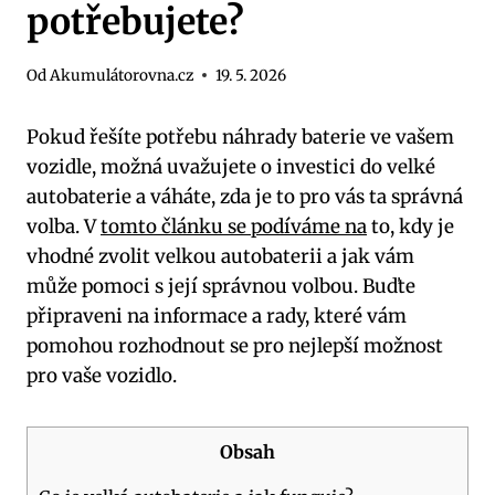
potřebujete?
Od
Akumulátorovna.cz
19. 5. 2026
Pokud řešíte potřebu ‌náhrady baterie⁣ ve vašem
vozidle, možná uvažujete o⁤ investici do velké
autobaterie a váháte, ‍zda je to pro vás ​ta ‌správná​
volba. ⁣V
tomto článku se podíváme na
to,‍ kdy je
vhodné zvolit velkou autobaterii a jak ‌vám
může pomoci ⁤s její⁤ správnou volbou. ⁤Buďte⁤
připraveni na informace​ a rady, které ⁢vám
pomohou ​rozhodnout se pro nejlepší možnost
⁢pro vaše vozidlo.
Obsah