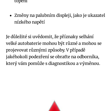
topení
Změny na‌ palubním displeji, jako je ⁣ukazatel
nízkého napětí
Je důležité si uvědomit, že⁣ příznaky selhání
velké autobaterie mohou‌ být různé‌ a ⁣mohou se
projevovat různými ‌způsoby. ⁣V případě
jakéhokoli‍ podezření ⁢se obraťte na ⁤odborníka,
který ‍vám pomůže‍ s diagnostikou a výměnou.