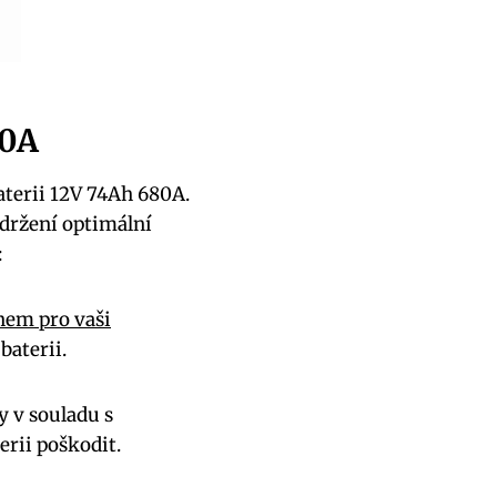
80A
terii 12V 74Ah 680A.
udržení optimální
:
em pro vaši
baterii.
y v souladu s
rii poškodit.