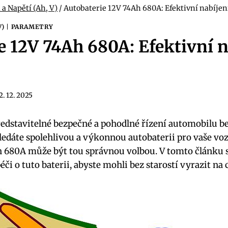
 a Napětí (Ah, V)
/
Autobaterie 12V 74Ah 680A: Efektivní nabíjen
V)
|
PARAMETRY
e 12V 74Ah 680A: Efektivní n
2. 12. 2025
ředstavitelné bezpečné a pohodlné řízení automobilu b
ledáte spolehlivou a výkonnou autobaterii pro vaše voz
h 680A může být tou správnou volbou. V tomto článku 
éči o tuto baterii, abyste mohli bez starostí vyrazit na 