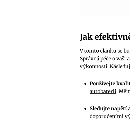
Jak efektivn
V tomto článku se bu
Správná péče o vaši a
výkonnosti. Následuj
Používejte kvali
autobaterii
. Měj
Sledujte napětí 
doporučeními výr