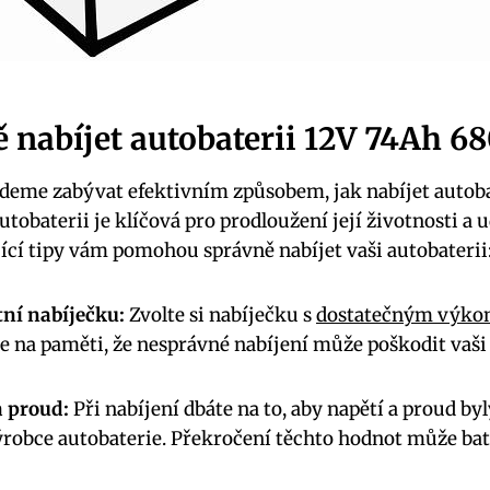
ě nabíjet autobaterii 12V 74Ah 6
deme zabývat efektivním způsobem, jak nabíjet autoba
utobaterii je klíčová pro prodloužení její životnosti a 
ící tipy vám pomohou správně nabíjet vaši autobaterii
tní nabíječku:
Zvolte si nabíječku s
dostatečným výkon
te na paměti, že nesprávné nabíjení může poškodit vaši 
a proud:
Při nabíjení dbáte na to, aby napětí a proud byl
obce autobaterie. Překročení těchto hodnot může bate