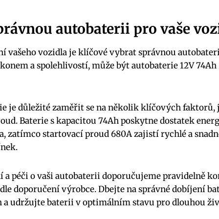
právnou autobaterii pro vaše voz
í vašeho vozidla je klíčové vybrat správnou autobateri
konem a spolehlivostí, může být autobaterie 12V 74Ah
e je důležité zaměřit se na několik klíčových faktorů, j
proud. Baterie s kapacitou 74Ah poskytne dostatek energ
a, zatímco startovací proud 680A zajistí rychlé a snad
ínek.
í a péči o vaši autobaterii doporučujeme pravidelně ko
dle doporučení výrobce. Dbejte na správné dobíjení bat
 a udržujte baterii v optimálním stavu pro dlouhou živ