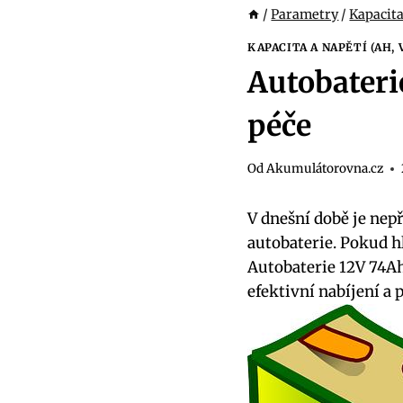
/
Parametry
/
Kapacita
KAPACITA A NAPĚTÍ (AH, 
Autobateri
péče
Od
Akumulátorovna.cz
V dnešní době je nep
autobaterie. Pokud h
Autobaterie 12V 74A
efektivní nabíjení a p