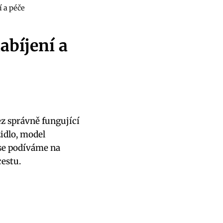
í a péče
abíjení a
ez správně fungující
idlo, model
se podíváme na
cestu.