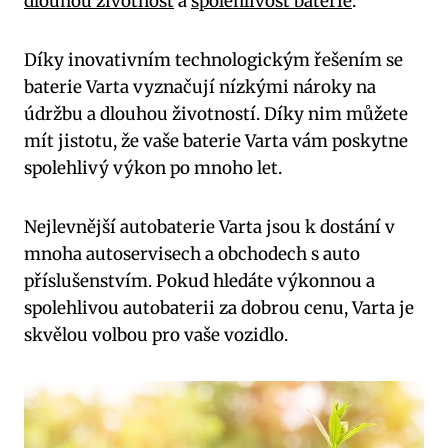
dlouhou životnost
⁣ a
spolehlivost baterie
.
Díky inovativním‌ technologickým⁢ řešením se
baterie Varta vyznačují‌ nízkými nároky na
údržbu a dlouhou životností. Díky nim můžete
mít jistotu, že vaše baterie Varta vám poskytne
spolehlivý výkon po mnoho let.
Nejlevnější ⁤autobaterie Varta jsou k dostání v ​
mnoha​ autoservisech a obchodech s​ auto
příslušenstvím. ⁢Pokud hledáte výkonnou a
spolehlivou⁢ autobaterii za dobrou cenu, Varta je
skvělou volbou pro vaše vozidlo.