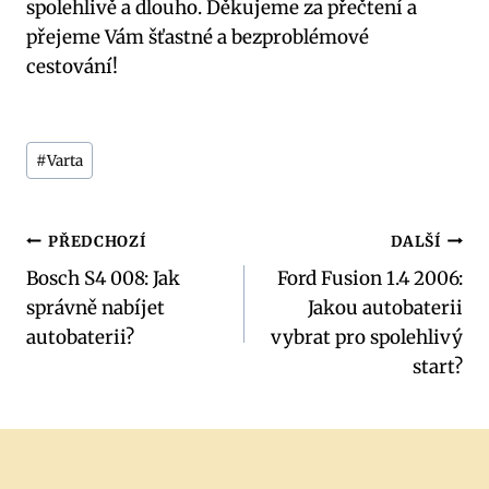
spolehlivě a dlouho. Děkujeme za přečtení a
‌přejeme Vám šťastné a bezproblémové
cestování!
Štítky
#
Varta
příspěvků:
Navigace
PŘEDCHOZÍ
DALŠÍ
Bosch S4 008: Jak
Ford Fusion 1.4 2006:
pro
správně nabíjet
Jakou autobaterii
příspěvek
autobaterii?
vybrat pro spolehlivý
start?