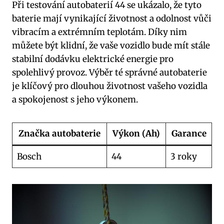
Při testování‌ autobaterií 44 se ukázalo, že tyto⁣
baterie mají vynikající životnost a odolnost vůči‌
vibracím a ‌extrémním teplotám.⁣ Díky nim
můžete ​být klidní,⁢ že vaše vozidlo bude ⁢mít stále
stabilní ⁢dodávku elektrické energie pro
⁣spolehlivý ‌provoz.​ Výběr⁢ té​ správné ⁤autobaterie
je klíčový pro dlouhou životnost ⁤vašeho ‌vozidla ​
a spokojenost s jeho výkonem.
Značka autobaterie
Výkon ‍(Ah)
Garance
Bosch
44
3 ⁤roky