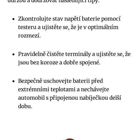
údržbu a ⁢dodržovat‍ následující tipy:
Zkontrolujte stav napětí baterie‌ pomocí
testeru a ujistěte se, že je v‌ optimálním
rozmezí.
Pravidelně čistěte ⁢terminály a ujistěte se, že
jsou bez koroze a dobře ‍spojené.
Bezpečně‌ uschovejte baterii před
extrémními teplotami⁢ a⁣ nechávejte⁣
automobil s připojenou nabíječkou delší
dobu.