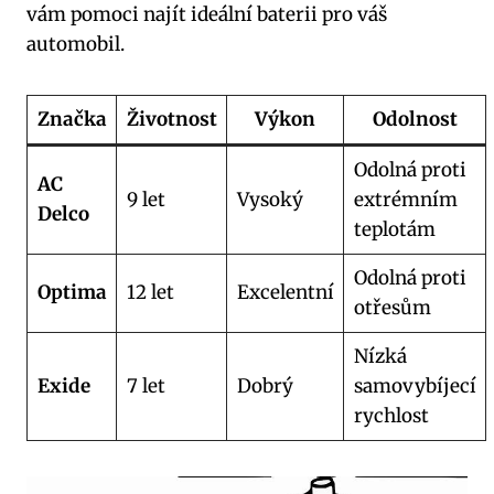
vám pomoci najít ideální baterii pro ‍váš⁤
automobil.
Značka
Životnost
Výkon
Odolnost
Odolná proti
AC
9 let
Vysoký
extrémním
Delco
teplotám
Odolná proti
Optima
12 let
Excelentní
otřesům
Nízká⁤
Exide
7 let
Dobrý
samovybíjecí
rychlost