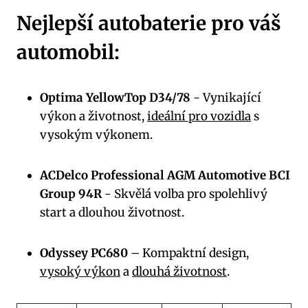
Nejlepší⁢ autobaterie pro váš
automobil:
Optima YellowTop D34/78
-​ Vynikající
výkon a‍ životnost,
ideální pro vozidla
s
vysokým výkonem.
ACDelco Professional ⁢AGM Automotive BCI
Group 94R
-​ Skvělá volba pro spolehlivý
start ⁢a‍ dlouhou životnost.
Odyssey PC680
– Kompaktní design,
vysoký výkon
a ⁢
dlouhá životnost
.