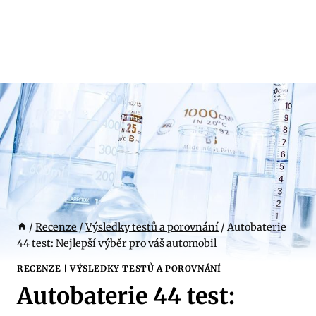
/
Recenze
/
Výsledky testů a porovnání
/
Autobaterie
44 test: Nejlepší výběr pro váš automobil
RECENZE
|
VÝSLEDKY TESTŮ A POROVNÁNÍ
Autobaterie 44 test: