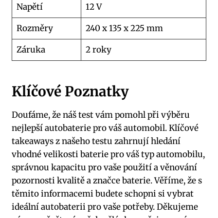
Napětí
12 ⁣V
Rozměry
240 x 135 x 225⁤ mm
Záruka
2 roky
Klíčové Poznatky
Doufáme, že náš test vám pomohl při výběru
nejlepší autobaterie pro váš automobil. Klíčové
‍takeaways z ​našeho testu zahrnují hledání
vhodné velikosti ‍baterie⁤ pro váš ‌typ automobilu,
správnou ​kapacitu pro vaše použití​ a⁤ věnování⁣
pozornosti kvalitě a značce baterie. Věříme, že s
těmito ⁤informacemi budete schopni si vybrat‌
ideální autobaterii pro​ vaše potřeby. ⁢Děkujeme