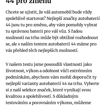
44 pro změnu
Chcete se ujistit,⁢ že váš automobil bude vždy
spolehlivě startovat? ⁢Nejlepší značky autobaterií
44 jsou tu pro změnu, aby⁤ vám pomohly‌ vybrat
tu správnou baterii pro váš vůz.⁤ S​ řadou⁢
možností na trhu může ​být obtížné rozhodnout
se, ale s naším testem ⁢autobaterií 44 máme pro
⁣vás přehled těch nejlepších možností.
V našem testu jsme posoudili vlastnosti​ jako
životnost, výkon a⁢ odolnost vůči extrémním
podmínkám, abychom vám mohli​ doporučit ty
nejlepší varianty autobaterií 44 na trhu. Vyberte
si z naší selekce značek, které⁢ vynikají svou
kvalitou a spolehlivostí. S důkladným
testováním a porovnáním výkonu, můžeme