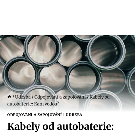
/
Udrzba
/
Odpojování a zapojování
/
Kabely od
autobaterie: Kam vedou?
ODPOJOVÁNÍ A ZAPOJOVÁNÍ
|
UDRZBA
Kabely od autobaterie: