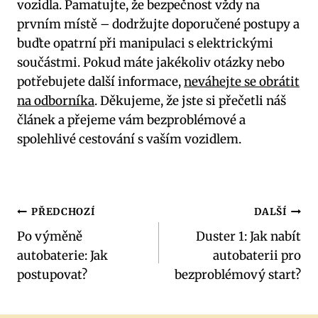
vozidla. Pamatujte, že bezpečnost vždy na
prvním místě – dodržujte doporučené postupy a
buďte opatrní při manipulaci s elektrickými
součástmi. Pokud máte jakékoliv otázky nebo
potřebujete další informace,
neváhejte se obrátit
na odborníka
. Děkujeme, že jste si přečetli náš
článek a přejeme vám bezproblémové a
spolehlivé cestování s vaším vozidlem.
Navigace
PŘEDCHOZÍ
DALŠÍ
Po výměně
Duster 1: Jak nabít
pro
autobaterie: Jak
autobaterii pro
příspěvek
postupovat?
bezproblémový start?