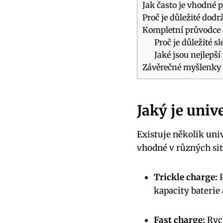
Jak často je vhodné 
Proč je důležité dod
Kompletní průvodce a
Proč je důležité s
Jaké jsou nejlepš
Závěrečné myšlenky
Jaký je univ
Existuje několik uni
vhodné v různých sit
Trickle charge:
P
kapacity baterie 
Fast charge:
Rych