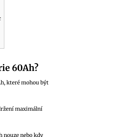
c
rie 60Ah?
Ah, které mohou být
udržení maximální
ch nouze nebo kdy