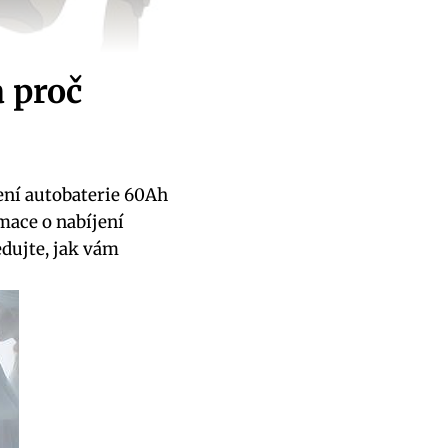
a proč
jení autobaterie 60Ah
mace o nabíjení
dujte, jak vám