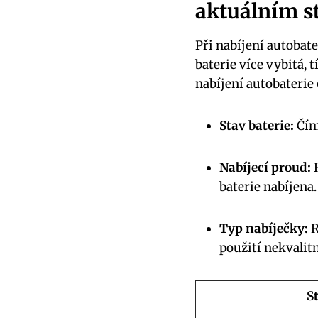
aktuálním s
Při nabíjení autobate
baterie více vybitá, t
nabíjení autobaterie
Stav baterie:
Čím 
Nabíjecí proud:
R
baterie nabíjena.
Typ nabíječky:
R
použití nekvalit
S