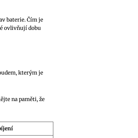
av baterie. Čím je
ré ovlivňují dobu
roudem, kterým je
ějte na paměti, že
íjení