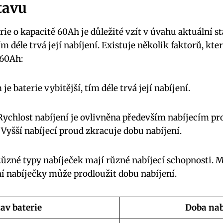
tavu
rie o kapacitě 60Ah je důležité vzít v úvahu aktuální st
ím déle trvá její nabíjení. Existuje několik faktorů, kte
 60Ah:
je baterie vybitější, tím déle trvá její nabíjení.
ychlost nabíjení je ovlivněna především nabíjecím p
 Vyšší nabíjecí proud zkracuje dobu nabíjení.
ůzné typy nabíječek mají různé nabíjecí schopnosti. M
ní nabíječky může prodloužit dobu nabíjení.
tav baterie
Doba nab