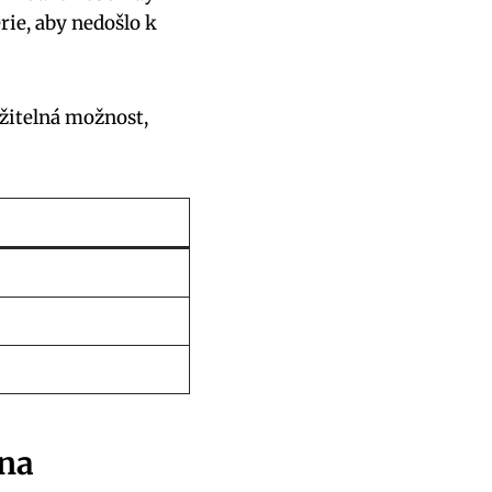
erie, aby nedošlo k
ržitelná možnost,
 na