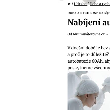
/
Udrzba
/
Doba a rych
DOBA A RYCHLOST NABÍJ
Nabíjení a
Od
Akumulátorovna.cz
V dnešní době je bez 
a proč je to důležit
autobaterie 60Ah, ab
poskytneme všechny 