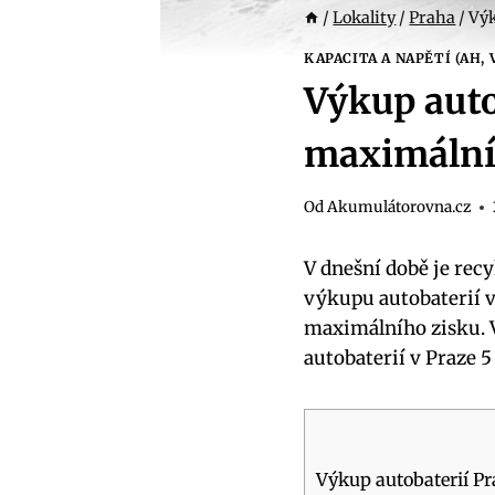
/
Lokality
/
Praha
/
Výk
KAPACITA A NAPĚTÍ (AH, 
Výkup auto
maximální
Od
Akumulátorovna.cz
V ‌dnešní době je rec
výkupu autobaterií v⁤
maximálního zisku. V 
autobaterií v​ Praze 5
Výkup autobaterií Prah