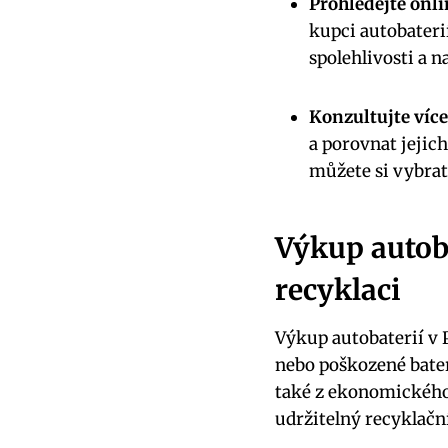
Prohledejte‌ onl
kupci autobateri
spolehlivosti a 
Konzultujte více
a porovnat jejich
můžete si vybrat
Výkup autoba
recyklaci
Výkup‌ autobaterií v 
nebo poškozené baterie
také z​ ekonomického⁤
udržitelný recyklačn