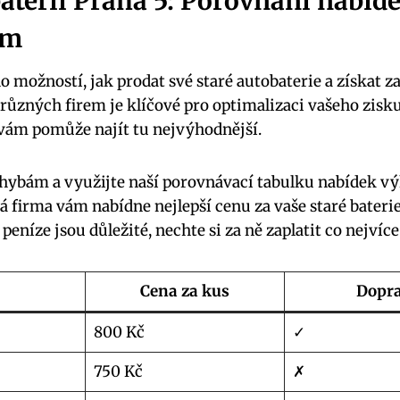
aterií Praha 5: Porovnání nabíd
em
 možností, ‌jak ​prodat své staré ‌autobaterie a ⁤získat 
různých firem je klíčové pro optimalizaci vašeho zisku
ám ⁣pomůže najít tu nejvýhodnější.
hybám a využijte‍ naší porovnávací tabulku nabídek vý
erá ​firma‌ vám nabídne nejlepší cenu za vaše staré baterie‍ 
⁢peníze jsou důležité, nechte si za ně ​zaplatit co nejvíce
Cena za kus
Dopr
800 Kč
✓
750​ Kč
✗