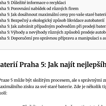
aha 5: Důležité informace o recyklaci
aha 5: Porovnání nabídek od různých firem
aha 5: Jak dosáhnout maximální ceny pro vaše staré‌ bateri
ha ⁣5:‍ Bezpečný a ekologický způsob likvidace autobaterií
aha 5: Jak zabránit případným‍ podvodům při prodeji⁤ bater
aha 5: Výhody a nevýhody⁣ různých způsobů prodeje autoba
aha 5: ‌Doporučení pro správnou přípravu a manipulaci s a
erií Praha⁤ 5:⁢ Jak najít nejlepší
Praze ⁢5 může ‍být složitým procesem, ale s správnými z
málního zisku za své staré baterie. Zde je několik tipů
olí: