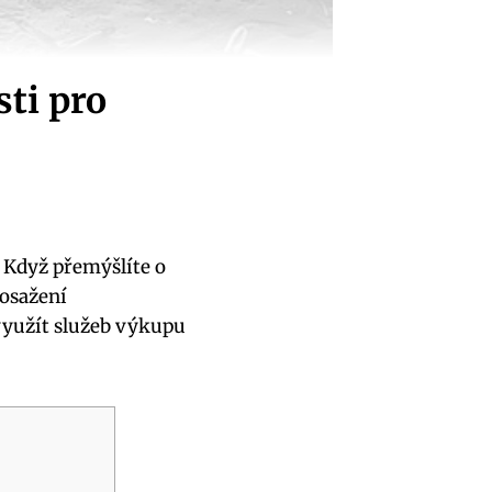
ti pro
.‌ Když přemýšlíte o
osažení⁢
 využít služeb výkupu