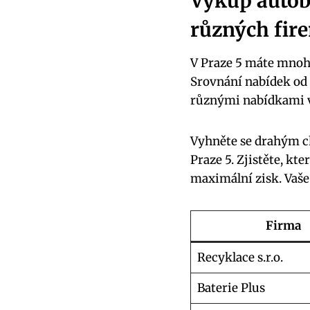
Výkup autob
různých fir
V​ Praze 5‌ máte mnoho
Srovnání nabídek ⁢od 
různými nabídkami v
Vyhněte ⁢se drahým c
Praze ⁢5.⁤ Zjistěte, kt
maximální⁤ zisk. Vaše 
Firma
Recyklace s.r.o.
Baterie‍ Plus