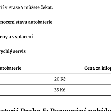
í v Praze ‍5​ můžete čekat:
ocení stavu autobaterie
eny a vyplacení
rychlý servis
autobaterie
Cena za⁤ kil
20 Kč
35 Kč