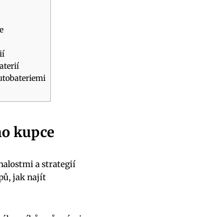
e
ií
terií
utobateriemi
ho‍ kupce
nalostmi a strategií
, jak najít⁢