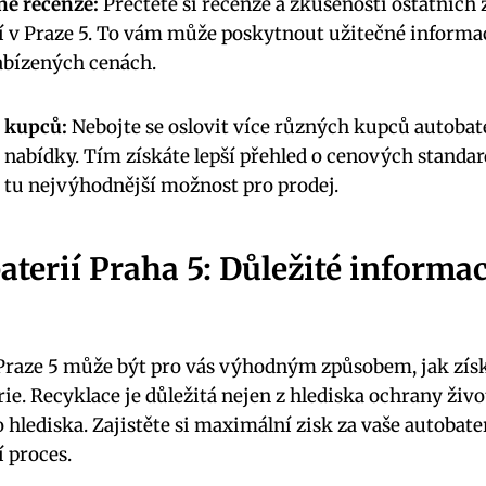
ine recenze:
Přečtěte‍ si recenze a zkušenosti ‍ostatníc
í v Praze 5. To vám‌ může poskytnout užitečné informac
nabízených cenách.
 ⁤kupců:
Nebojte se oslovit více​ různých ‌kupců‌ autobate
 nabídky. Tím⁤ získáte lepší přehled⁤ o cenových standa
 tu nejvýhodnější možnost pro prodej.
terií ‍Praha 5: Důležité informac
Praze 5 může být pro vás výhodným způsobem, ⁢jak získa
. Recyklace je ⁢důležitá nejen z​ hlediska ochrany ⁢život
 hlediska. Zajistěte si maximální zisk za vaše autobate
í proces.