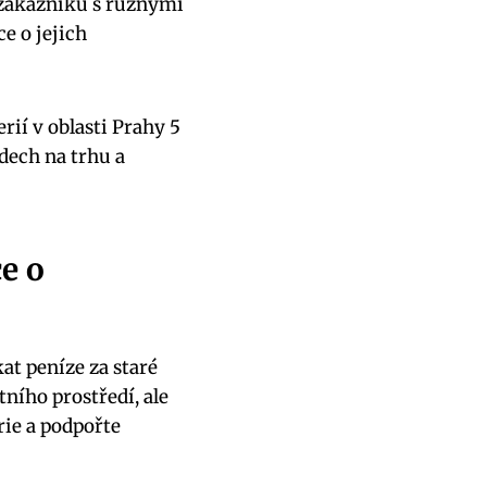
h zákazníků s různými
e o jejich
rií v oblasti Prahy 5⁤
rdech na trhu a
e o
t ⁢peníze za staré
ního prostředí,‍ ale
rie a podpořte