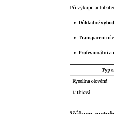
Při výkupu autobateri
Důkladné vyhodn
Transparentní c
Profesionální a 
Typ‌ 
Kyselina ​olověná
Lithiová