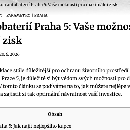
up autobaterií Praha 5: Vaše možnosti pro maximální zisk
V)
|
PARAMETRY
|
PRAHA
baterií Praha 5: Vaše možnos
 zisk
20. 6. 2026
yklace stále důležitější pro⁤ ochranu životního prostředí
 Praze 5, je ‌důležité si být vědom svých možností ⁣pro d
tomto článku se podíváme ‍na⁤ to, ⁢jak‌ můžete nejlépe
 a zajistit si tak optimální návratnost vaší⁢ investice.
Obsah
a⁤ 5:⁢ Jak najít nejlepšího‍ kupce