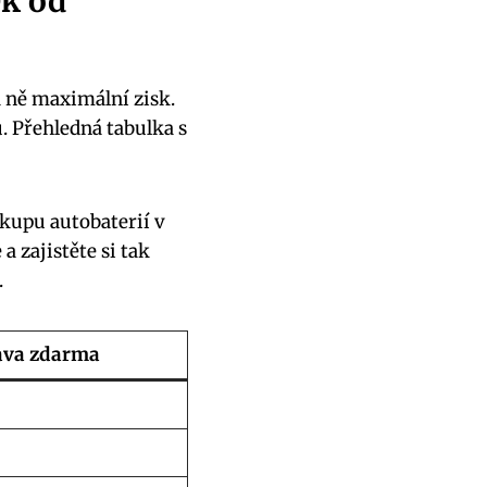
ek od
za ně maximální zisk.
. Přehledná tabulka s⁣
kupu autobaterií v
a zajistěte si tak⁤
.
ava zdarma