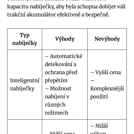
kapacitu nabíječky, aby byla schopna dobíjet váš
trakční akumulátor efektivně a bezpečně.
Typ
Výhody
Nevýhody
nabíječky
– Automatické
detekování a
ochrana před
– Vyšší cena
Inteligentní
přepětím
–
nabíječky
– Možnost
Komplexnější
nabíjení v
použití
různých
režimech
– Nižší
– Nižší cena
výkon