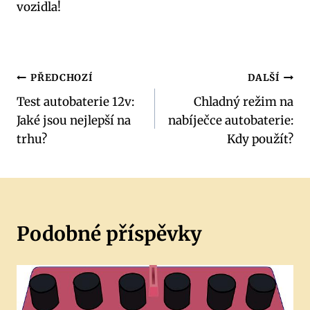
vozidla!
Navigace
PŘEDCHOZÍ
DALŠÍ
Test autobaterie 12v:
Chladný režim na
pro
Jaké jsou nejlepší na
nabíječce autobaterie:
příspěvek
trhu?
Kdy použít?
Podobné příspěvky