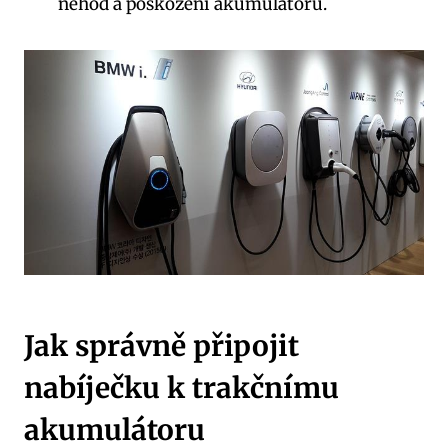
nehod a poškození akumulátoru.
Jak správně připojit
nabíječku k trakčnímu
akumulátoru