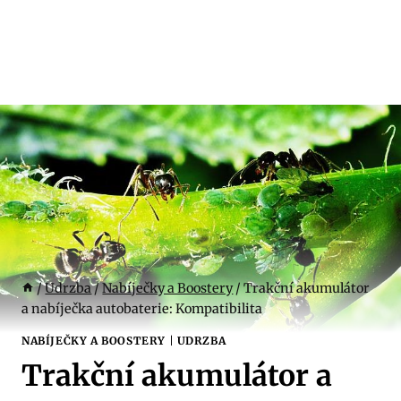
/
Udrzba
/
Nabíječky a Boostery
/
Trakční akumulátor
a nabíječka autobaterie: Kompatibilita
NABÍJEČKY A BOOSTERY
|
UDRZBA
Trakční akumulátor a