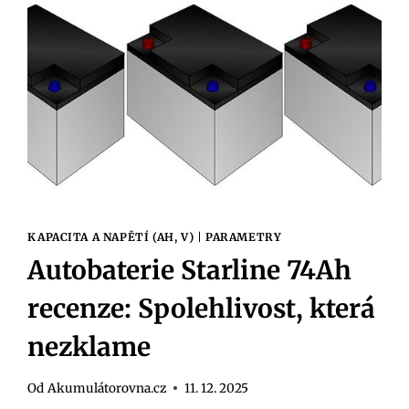
VYBRAT
TU
NEJLEPŠÍ?
KAPACITA A NAPĚTÍ (AH, V)
|
PARAMETRY
Autobaterie Starline 74Ah
recenze: Spolehlivost, která
nezklame
Od
Akumulátorovna.cz
11. 12. 2025