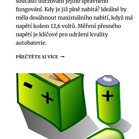
součástí udržování jejího správného
fungování. Kdy je již plně nabitá? Ideálně by
měla dosáhnout maximálního nabití, když má
napětí kolem 12,6 voltů. Měření přesného
napětí je klíčové pro udržení kvality
autobaterie.
NABÍJENÍ
PŘEČTĚTE SI VÍCE
AUTOBATERIE
74AH:
KDY
JE
JIŽ
PLNĚ
NABITÁ?