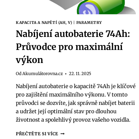
KAPACITA A NAPĚTÍ (AH, V)
|
PARAMETRY
Nabíjení autobaterie 74Ah:
Průvodce pro maximální
výkon
Od
Akumulátorovna.cz
22. 11. 2025
Nabíjení autobaterie o kapacitě 74Ah je klíčové
pro zajištění maximálního výkonu. V tomto
průvodci se dozvíte, jak správně nabíjet baterii
a udržet její optimální stav pro dlouhou
životnost a spolehlivý provoz vašeho vozidla.
NABÍJENÍ
PŘEČTĚTE SI VÍCE
AUTOBATERIE