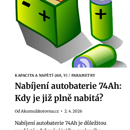
JAK
VYBRAT
TU
PRAVOU?
KAPACITA A NAPĚTÍ (AH, V)
|
PARAMETRY
Nabíjení autobaterie 74Ah:
Kdy je již plně nabitá?
Od
Akumulátorovna.cz
2. 4. 2026
Nabíjení autobaterie 74Ah je důležitou