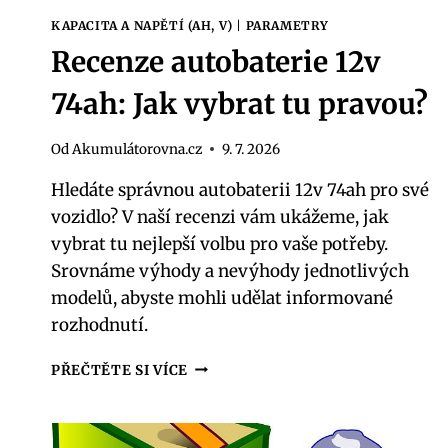
KAPACITA A NAPĚTÍ (AH, V)
|
PARAMETRY
Recenze autobaterie 12v
74ah: Jak vybrat tu pravou?
Od
Akumulátorovna.cz
9. 7. 2026
Hledáte správnou autobaterii 12v 74ah pro své
vozidlo? V naší recenzi vám ukážeme, jak
vybrat tu nejlepší volbu pro vaše potřeby.
Srovnáme výhody a nevýhody jednotlivých
modelů, abyste mohli udělat informované
rozhodnutí.
RECENZE
PŘEČTĚTE SI VÍCE
AUTOBATERIE
12V
74AH: