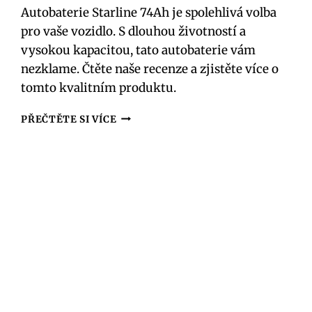
Autobaterie Starline 74Ah je spolehlivá volba
pro vaše vozidlo. S dlouhou životností a
vysokou kapacitou, tato autobaterie vám
nezklame. Čtěte naše recenze a zjistěte více o
tomto kvalitním produktu.
AUTOBATERIE
PŘEČTĚTE SI VÍCE
STARLINE
74AH
RECENZE:
SPOLEHLIVOST,
KTERÁ
NEZKLAME