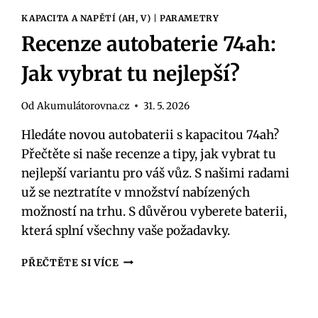
KAPACITA A NAPĚTÍ (AH, V)
|
PARAMETRY
Recenze autobaterie 74ah:
Jak vybrat tu nejlepší?
Od
Akumulátorovna.cz
31. 5. 2026
Hledáte novou autobaterii s kapacitou 74ah?
Přečtěte si naše recenze a tipy, jak vybrat tu
nejlepší variantu pro váš vůz. S našimi radami
už se neztratíte v množství nabízených
možností na trhu. S důvěrou vyberete baterii,
která splní všechny vaše požadavky.
RECENZE
PŘEČTĚTE SI VÍCE
AUTOBATERIE
74AH:
JAK