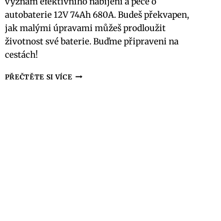
význam efektivního nabíjení a péče o
autobaterie 12V 74Ah 680A. Budeš překvapen,
jak malými úpravami můžeš prodloužit
životnost své baterie. Buďme připraveni na
cestách!
AUTOBATERIE
PŘEČTĚTE SI VÍCE
12V
74AH
680A:
EFEKTIVNÍ
NABÍJENÍ
A
PÉČE