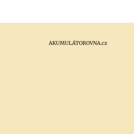
74AH:
PRŮVODCE
PRO
MAXIMÁLNÍ
VÝKON
AKUMULÁTOROVNA.cz