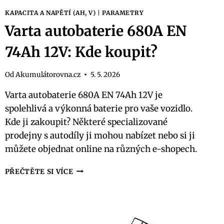
KAPACITA A NAPĚTÍ (AH, V)
|
PARAMETRY
Varta autobaterie 680A EN
74Ah 12V: Kde koupit?
Od
Akumulátorovna.cz
5. 5. 2026
Varta autobaterie 680A EN 74Ah 12V je
spolehlivá a výkonná baterie pro vaše vozidlo.
Kde ji zakoupit? Některé specializované
prodejny s autodíly ji mohou nabízet nebo si ji
můžete objednat online na různých e-shopech.
VARTA
PŘEČTĚTE SI VÍCE
AUTOBATERIE
680A
EN
74AH
12V: