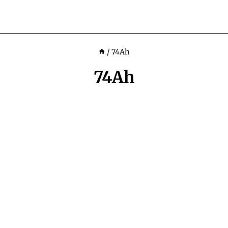
/
74Ah
74Ah