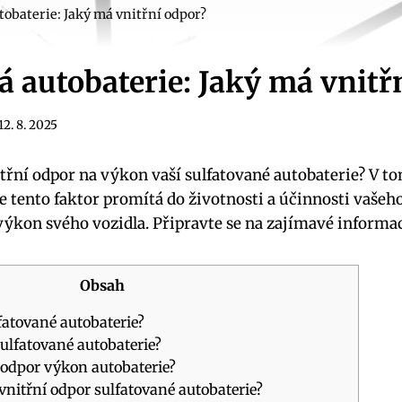
tobaterie: Jaký má vnitřní odpor?
á autobaterie: Jaký má vnitř
12. 8. 2025
itřní odpor na výkon vaší sulfatované autobaterie? V t
se tento faktor promítá do životnosti a účinnosti vaše
výkon svého vozidla. Připravte se na zajímavé informac
Obsah
fatované autobaterie?
ulfatované autobaterie?
í odpor výkon autobaterie?
vnitřní odpor sulfatované autobaterie?