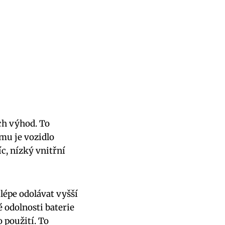
ích výhod. To
omu je vozidlo
c, nízký vnitřní
lépe odolávat vyšší
é odolnosti baterie
 použití. To