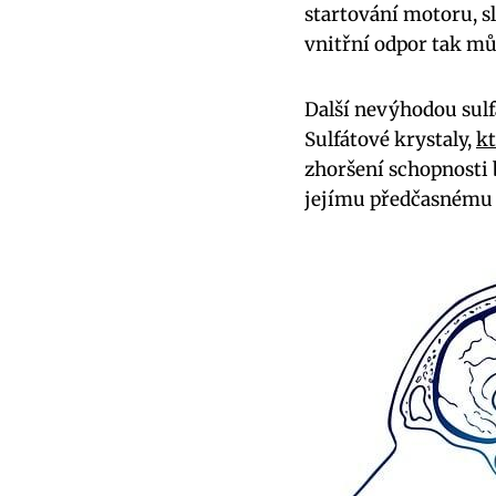
startování motoru, s
vnitřní odpor tak mů
Další nevýhodou sulfa
Sulfátové krystaly,
kt
zhoršení schopnosti 
jejímu předčasnému 