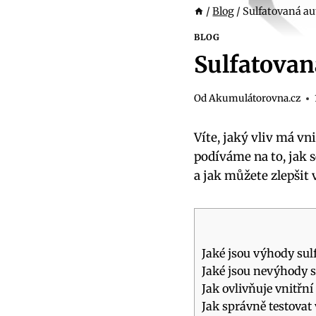
/
Blog
/
Sulfatovaná au
BLOG
Sulfatovan
Od
Akumulátorovna.cz
Víte, jaký vliv má vn
podíváme na to, jak 
a jak můžete zlepšit 
Jaké jsou výhody sul
Jaké jsou nevýhody s
Jak ovlivňuje vnitřn
Jak správně testovat 