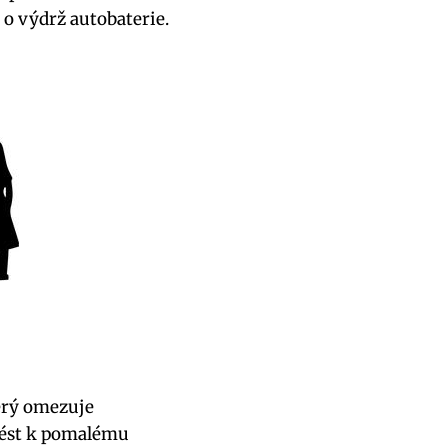
 o výdrž autobaterie.
erý omezuje
vést k pomalému