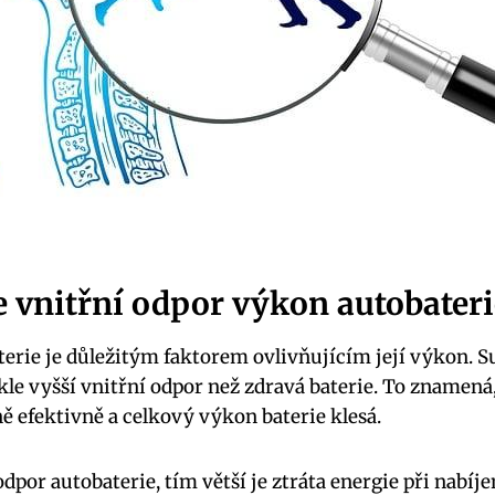
e vnitřní odpor výkon autobateri
terie je důležitým faktorem ovlivňujícím její výkon. S
le vyšší vnitřní odpor než zdravá baterie. To znamená
ě efektivně a celkový výkon baterie klesá.
odpor autobaterie, tím větší je ztráta energie při nabíje