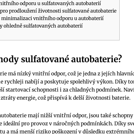
itřního odporu u sulfatovaných autobaterií
ro prodloužení životnosti sulfatované autobaterie
minimalizaci vnitřního odporu u autobaterií
y ohledně sulfatovaných autobaterií
hody sulfatované autobaterie?
ie má nízký vnitřní odpor, což je jedna z jejích hlavn
e rychleji nabíjí a poskytuje spolehlivý výkon. Díky t
pší startovací schopnosti i za chladných podmínek. Naví
tráty energie, což přispívá k delší životnosti baterie.
utobaterie mají nižší vnitřní odpor, jsou také schopny 
 je ideální pro provoz v náročných podmínkách. Díky sv
litu a má menší riziko poškození v důsledku extrémního