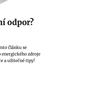
ní odpor?
omto článku se
ho energického zdroje
e a užitečné tipy!