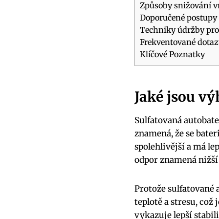
Způsoby snižování vn
Doporučené postupy p
Techniky údržby pro 
Frekventované dotaz
Klíčové Poznatky
Jaké jsou vý
Sulfatovaná autobater
znamená, že se bateri
spolehlivější a má le
odpor znamená nižší z
Protože sulfatované a
teplotě a stresu, což
vykazuje lepší stabi