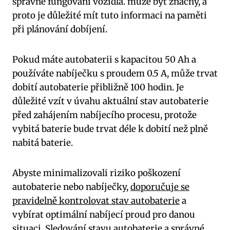
správné fungování vozidla. může být značný, a
proto je důležité mít tuto informaci na paměti
při plánování dobíjení.
Pokud máte autobaterii s kapacitou 50 Ah a
používáte nabíječku s proudem 0.5 A, může trvat
dobití autobaterie přibližně 100 hodin. Je
důležité vzít v úvahu aktuální stav autobaterie
před zahájením nabíjecího procesu, protože
vybitá baterie bude trvat déle k dobití než plně
nabitá baterie.
Abyste minimalizovali riziko poškození
autobaterie nebo nabíječky,
doporučuje se
pravidelně kontrolovat stav autobaterie
a
vybírat optimální nabíjecí proud pro danou
situaci. Sledování stavu autobaterie a správné