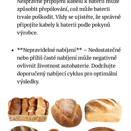
Nesprávné připojení kabelů k baterii může
způsobit přepólování, což může baterii
trvale poškodit. Vždy se ujistěte, že správně
připojíte kabely k baterii podle pokynů
výrobce.
**Nepravidelné nabíjení** – Nedostatečné
nebo příliš časté nabíjení může negativně
ovlivnit životnost autobaterie. Dodržujte
doporučený nabíjecí cyklus pro optimální
výsledky.