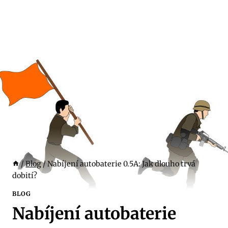
/
Blog
/
Nabíjení autobaterie 0.5A: Jak dlouho trvá
dobití?
BLOG
Nabíjení autobaterie