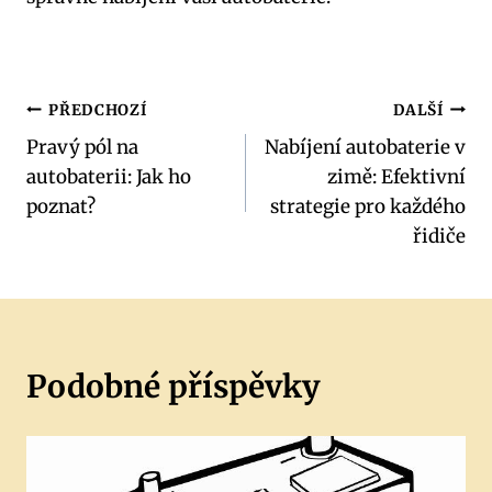
Navigace
PŘEDCHOZÍ
DALŠÍ
Pravý pól na
Nabíjení autobaterie v
pro
autobaterii: Jak ho
zimě: Efektivní
příspěvek
poznat?
strategie pro každého
řidiče
Podobné příspěvky