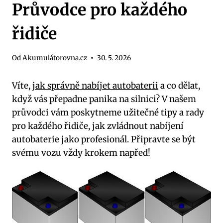
Průvodce pro každého
řidiče
Od
Akumulátorovna.cz
30. 5. 2026
Víte,
jak správně nabíjet autobaterii
⁢ a co dělat,​
když vás přepadne⁢ panika na silnici? V našem
průvodci ‌vám poskytneme užitečné tipy⁣ a rady
⁢pro každého ‍řidiče, jak zvládnout⁣ nabíjení‍
autobaterie jako profesionál. Připravte​ se být
svému ⁣vozu vždy krokem napřed!