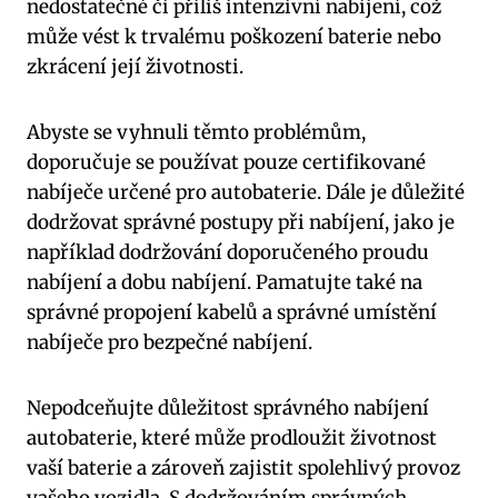
nedostatečné či příliš intenzivní nabíjení,⁣ což⁤
může vést k trvalému poškození baterie nebo
zkrácení její životnosti.
Abyste se vyhnuli těmto problémům,
doporučuje se používat pouze certifikované⁢
nabíječe ‍určené pro autobaterie.​ Dále je důležité
dodržovat správné postupy při nabíjení, jako ⁢je
například dodržování doporučeného proudu
nabíjení a dobu ‌nabíjení. Pamatujte ⁢také na‍
správné propojení ⁣kabelů a správné umístění
nabíječe pro bezpečné nabíjení.
Nepodceňujte důležitost správného nabíjení​
autobaterie,​ které může ⁢prodloužit⁤ životnost
vaší baterie a zároveň zajistit spolehlivý⁢ provoz