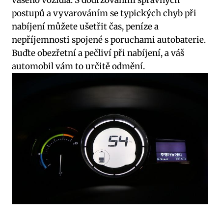
‌vašeho vozidla. S dodržováním správných
postupů‌ a vyvarováním se typických chyb při
nabíjení můžete⁣ ušetřit čas,‌ peníze a
nepříjemnosti ​spojené s poruchami autobaterie.
Buďte obezřetní a pečliví⁢ při⁢ nabíjení, a​ váš‍
automobil ​vám to určitě ⁢odmění.