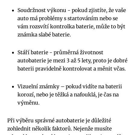
Soudržnost⁢ výkonu ‍- pokud zjistíte,‌ že ⁣vaše ​
auto má problémy s startováním ‍nebo ‍se
vám⁤ rozsvítí ⁢kontrolka baterie, ⁢může to být
‌známka slabé⁢ baterie.
Stáří baterie ‍-‌ průměrná⁢ životnost ​
autobaterie je mezi 3 až ‍5 lety, ​proto je dobré
‌baterii pravidelně kontrolovat a měnit včas.
Vizuelní známky – pokud ⁢vidíte na baterii
korozí, ⁣nebo je ​těžká ⁤a⁢ nafouklá, je čas⁤ na
výměnu.
Při výběru správné autobaterie ‍je ‍důležité
⁢zohlednit ​několik faktorů. Nejenže musíte