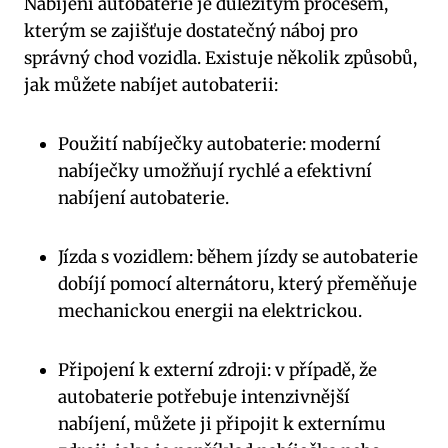
Nabíjení autobaterie je důležitým procesem,‍
kterým ‍se zajišťuje ⁤dostatečný náboj pro
správný chod vozidla.⁢ Existuje několik způsobů,⁢
jak ‌můžete‍ nabíjet autobaterii:
Použití nabíječky⁢ autobaterie: moderní‍
nabíječky ​umožňují rychlé a ‌efektivní
nabíjení ‍autobaterie.
Jízda s vozidlem: během jízdy⁢ se​ autobaterie
dobíjí ​pomocí alternátoru, ‌který přeměňuje
mechanickou energii na elektrickou.
Připojení k externí⁣ zdroji: v ⁣případě, že
autobaterie ⁣potřebuje intenzivnější
nabíjení, můžete ji připojit k externímu⁢