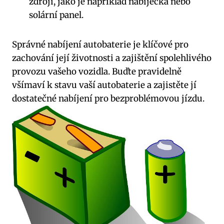
zdroji, jako je například nabíječka nebo
solární panel.⁢
Správné nabíjení autobaterie je‌ klíčové pro
zachování její životnosti a zajištění spolehlivého‍
provozu ​vašeho‌ vozidla. Buďte pravidelně
všímaví k stavu vaší ⁤autobaterie a zajistěte jí
dostatečné nabíjení ⁤pro bezproblémovou jízdu.