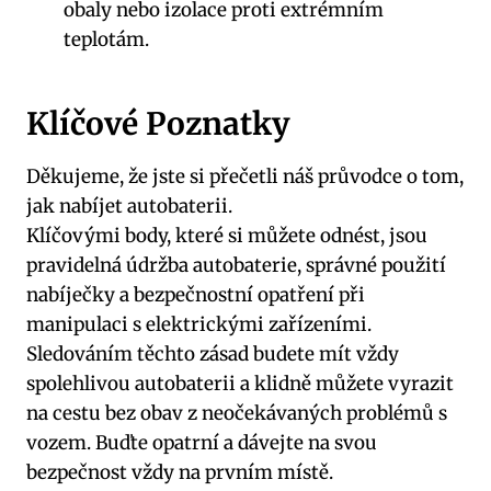
obaly nebo izolace proti extrémním
teplotám.
Klíčové Poznatky
Děkujeme, ⁣že jste si přečetli náš průvodce o tom,
⁤jak ​nabíjet autobaterii.
Klíčovými body, které⁤ si můžete odnést, ‌jsou
pravidelná údržba autobaterie, správné použití
nabíječky ‍a ⁢bezpečnostní opatření při‌
manipulaci⁤ s elektrickými zařízeními.
Sledováním těchto zásad budete ⁢mít vždy
spolehlivou‌ autobaterii a klidně‌ můžete vyrazit
na cestu ‌bez ⁢obav z ⁢neočekávaných problémů s ​
vozem. ‌Buďte opatrní a dávejte na svou
bezpečnost⁤ vždy na prvním místě.