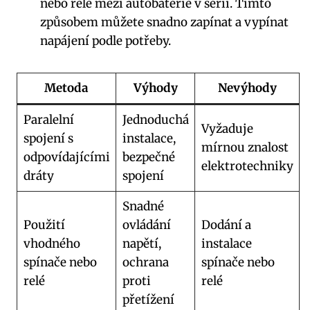
nebo relé mezi autobaterie v sérii. Tímto
způsobem můžete snadno zapínat a vypínat
napájení podle potřeby.
Metoda
Výhody
Nevýhody
Paralelní
Jednoduchá
Vyžaduje
spojení s
instalace,
mírnou znalost
odpovídajícími
bezpečné
elektrotechniky
dráty
spojení
Snadné
Použití
ovládání
Dodání a
vhodného
napětí,
instalace
spínače nebo
ochrana
spínače nebo
relé
proti
relé
přetížení