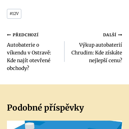
Štítky
#
12V
příspěvků:
Navigace
PŘEDCHOZÍ
DALŠÍ
Autobaterie o
Výkup autobaterií
pro
víkendu v Ostravě:
Chrudim: Kde získáte
příspěvek
Kde najít otevřené
nejlepší cenu?
obchody?
Podobné příspěvky