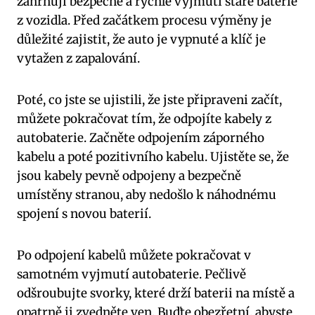
zahrnují bezpečné a rychlé vyjmutí staré baterie
z vozidla. Před začátkem procesu výměny je
důležité zajistit, že auto je vypnuté a klíč je
vytažen z zapalování.
Poté, co jste se ujistili, že jste připraveni začít,
můžete pokračovat tím, že odpojíte kabely z
autobaterie. Začněte odpojením záporného
kabelu a poté pozitivního kabelu. Ujistěte se, že
jsou kabely pevně odpojeny a bezpečně
umístěny stranou, aby nedošlo k náhodnému
spojení s novou baterií.
Po odpojení kabelů můžete pokračovat v
samotném vyjmutí autobaterie. Pečlivě
odšroubujte svorky, které drží baterii na místě a
opatrně ji zvedněte ven. Buďte obezřetní, abyste