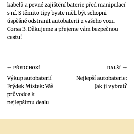
kabelů a pevné zajištění baterie před manipulací
s ní. S těmito tipy byste měli být schopni
úspěšně odstranit autobaterii z vašeho vozu
Corsa B. Děkujeme a přejeme vám bezpečnou
cestu!
Navigace
PŘEDCHOZÍ
DALŠÍ
Výkup autobaterií
Nejlepší autobaterie:
pro
Frýdek Místek: Váš
Jak ji vybrat?
příspěvek
průvodce k
nejlepšímu dealu