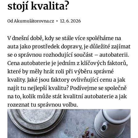
stojí kvalita?
Od
Akumulátorovna.cz
12. 6. 2026
V dnešní době,‌ kdy se stále‍ více​ spoléháme na
auta jako prostředek​ dopravy, je důležité zajímat
‍se o⁢ správnou rozhodující součást‍ – autobaterii.
Cena autobaterie je ⁣jedním‍ z klíčových faktorů,
které by měly hrát‍ roli při výběru​ správné
kvality.⁣ Jaké jsou faktory ovlivňující cenu a jak
najít tu nejlepší kvalitu? Podívejme se společně
na to, kolik ​může stát kvalitní autobaterie a jak
rozeznat ⁣tu ​správnou volbu.