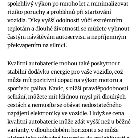
spolehlivý ⁢výkon‍ po mnoho let a minimalizovat
riziko‌ poruchy ‌a problémů při startování
vozidla. Díky​ vyšší ⁢odolnosti⁢ vůči⁤ extrémním
⁤teplotám a dlouhé životnosti ⁤se⁢ můžete⁤ vyhnout
častým návštěvám autoservisu a nepříjemným
překvapením‌ na silnici.
Kvalitní autobaterie mohou také poskytnout‍
stabilní ⁤dodávku energie pro vaše vozidlo, což
může mít⁣ pozitivní dopad na výkon motoru ⁣a
spotřebu paliva. ⁢Navíc, s nižší pravděpodobností
selhání, můžete mít klidnou mysl při dlouhých
cestách a nemusíte se obávat nedostatečného
napájení elektroniky ve vozidle.⁤ I když ⁢se cena
⁤kvalitní autobaterie může zdát vyšší než u běžné
varianty, v‍ dlouhodobém horizontu ‌se⁤ může