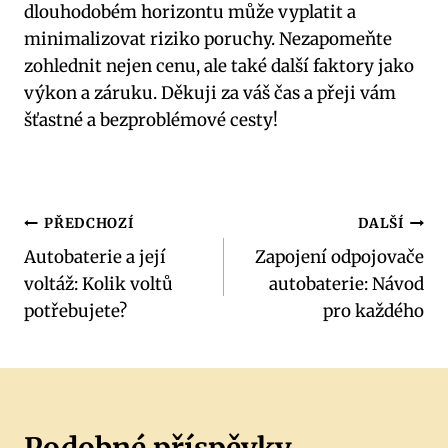
dlouhodobém horizontu⁢ může ⁤vyplatit a
minimalizovat riziko poruchy. Nezapomeňte
zohlednit ⁣nejen ⁤cenu, ale také ⁣další faktory⁢ jako
výkon a záruku. Děkuji za váš čas a přeji vám
šťastné a ⁤bezproblémové cesty!
Navigace
PŘEDCHOZÍ
DALŠÍ
Autobaterie a její
Zapojení odpojovače
pro
voltáž: Kolik voltů
autobaterie: Návod
příspěvek
potřebujete?
pro každého