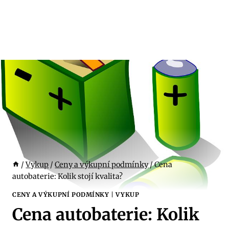
/
Vykup
/
Ceny a výkupní podmínky
/
Cena
autobaterie: Kolik stojí kvalita?
CENY A VÝKUPNÍ PODMÍNKY
|
VYKUP
Cena autobaterie: Kolik