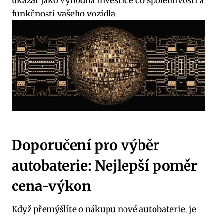
ukázat ⁢jako⁢ výhodná investice do spolehlivosti a
funkčnosti ⁣vašeho vozidla.
Doporučení pro výběr
autobaterie: Nejlepší poměr‌
cena-výkon
Když⁣ přemýšlíte o nákupu ⁣nové autobaterie, je