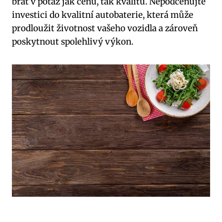
brát v potaz jak cenu, tak ‌kvalitu. Nepodceňujte
investici do kvalitní autobaterie, která⁢ může
prodloužit životnost ​vašeho vozidla a​ zároveň
poskytnout spolehlivý výkon.