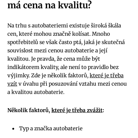
má cena‌ na ⁣kvalitu?
Na trhu s autobateriemi ​existuje široká škála
⁣cen, které mohou ​značně kolísat. Mnoho
spotřebitelů se však často ptá, jaká je skutečná
⁢souvislost mezi cenou ⁤autobaterie ‌a její
kvalitou. Je pravda, že cena může být
indikátorem‌ kvality, ale ⁢není to pravidlo bez
výjimky. Zde je několik faktorů,
které je třeba
vzít
v úvahu při posuzování vztahu mezi cenou
⁤a kvalitou autobaterie.
Několik faktorů,
které je třeba zvážit
:
​ Typ ⁣a značka ⁣autobaterie