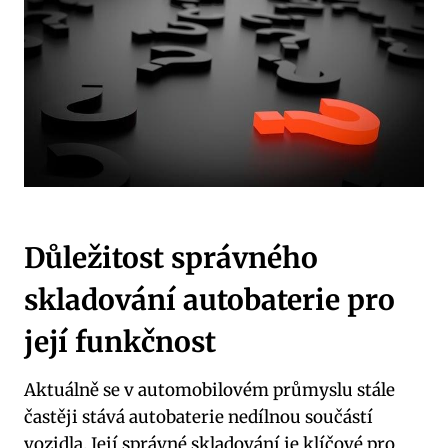
Důležitost správného
skladování autobaterie pro
její funkčnost
Aktuálně‌ se v automobilovém průmyslu‌ stále
častěji stává autobaterie nedílnou součástí⁤
vozidla.⁢ Její správné skladování ⁣je klíčové pro