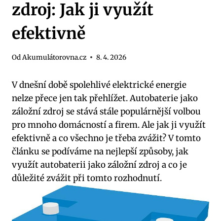
zdroj: Jak ji využít
efektivně
Od
Akumulátorovna.cz
8. 4. 2026
V dnešní době spolehlivé elektrické energie
nelze přece⁣ jen tak přehlížet. Autobaterie jako
záložní⁤ zdroj se‌ stává stále populárnější volbou
‌pro mnoho domácností a firem. Ale jak ji využít
efektivně a⁤ co‍ všechno⁣ je třeba zvážit? V tomto
článku ⁤se​ podíváme na nejlepší způsoby, jak
využít autobaterii jako ⁢záložní‌ zdroj‍ a co je
důležité zvážit při tomto rozhodnutí.