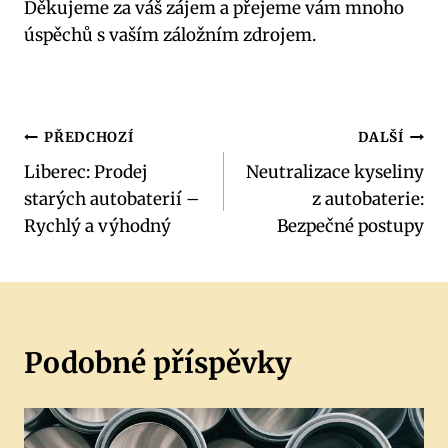
Děkujeme za váš zájem a přejeme vám mnoho
⁣úspěchů s vaším záložním zdrojem.
Navigace
PŘEDCHOZÍ
DALŠÍ
Liberec: Prodej
Neutralizace kyseliny
pro
starých autobaterií –
z autobaterie:
příspěvek
Rychlý a výhodný
Bezpečné postupy
Podobné příspěvky