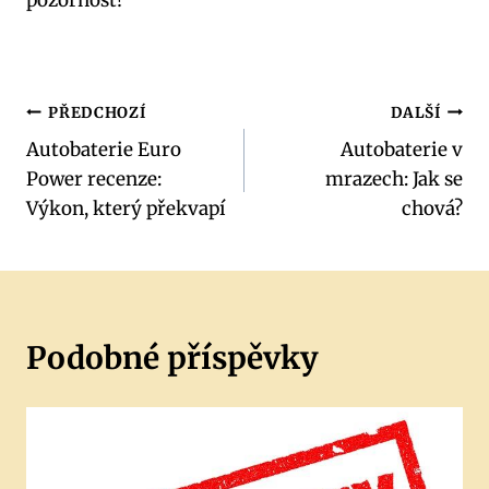
pozornost!
Navigace
PŘEDCHOZÍ
DALŠÍ
Autobaterie Euro
Autobaterie v
pro
Power recenze:
mrazech: Jak se
příspěvek
Výkon, který překvapí
chová?
Podobné příspěvky