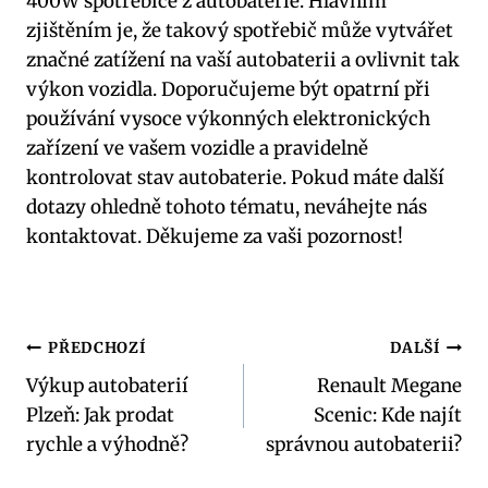
400W spotřebiče z autobaterie. Hlavním
zjištěním je, že takový spotřebič může vytvářet
značné zatížení na vaší autobaterii a ovlivnit tak
výkon vozidla. Doporučujeme být opatrní při
používání vysoce výkonných elektronických
zařízení ve vašem vozidle a pravidelně
kontrolovat stav autobaterie. Pokud máte další
dotazy ohledně tohoto tématu, neváhejte nás
kontaktovat. Děkujeme za vaši pozornost!
Navigace
PŘEDCHOZÍ
DALŠÍ
Výkup autobaterií
Renault Megane
pro
Plzeň: Jak prodat
Scenic: Kde najít
příspěvek
rychle a výhodně?
správnou autobaterii?